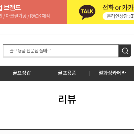
골프장갑
골프용품
열화상카메라
리뷰