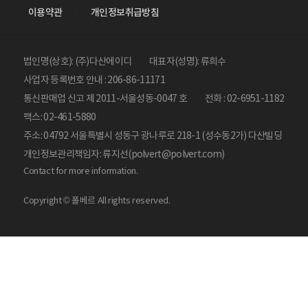
이용약관
개인정보취급방침
법인명(상호): (주)다산에이디
대표자(성명): 류희수
사업자 등록번호 안내 : 206-86-11171
통신판매업 신고 제 2011-서울성동-0047 호
전화 : 02-6951-1182
팩스: 02-461-5880
주소: 04792 서울특별시 성동구 광나루로 218-1 (성수동2가) 다산빌딩
개인정보관리책임자: 류지선(polvert@polvert.com)
Contact for more information.
Copyright © 폴베르 All rights reserved.