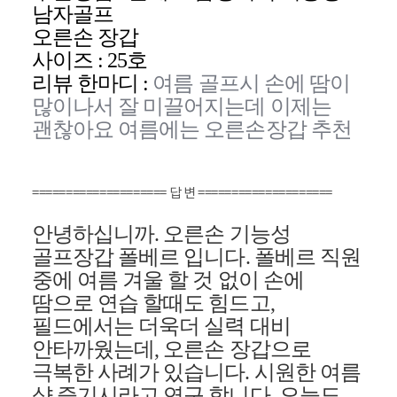
남자골프
오른손 장갑
사이즈
:
25
호
리뷰 한마디
:
여름
골프시
손에 땀이
많이나서
잘
미끌어지는데
이제는
괜찮아요 여름에는 오른손장갑 추천
==================== 답 변 ====================
안녕하십니까
.
오른손 기능성
골프장갑
폴베르
입니다
.
폴베르
직원
중에 여름 겨울 할 것 없이 손에
땀으로 연습
할때도
힘드고
,
필드에서는 더욱더 실력 대비
안타까웠는데
,
오른손 장갑으로
극복한 사례가 있습니다
.
시원한 여름
샷 즐기시라고 연구 합니다
.
오늘도