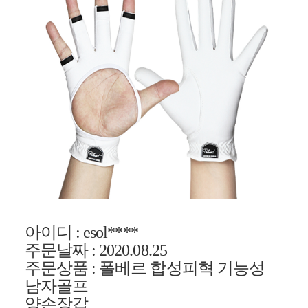
아이디
:
esol
****
주문날짜
:
2020.08.25
주문상품
:
폴베르
합성피혁 기능성
남자골프
양손장갑