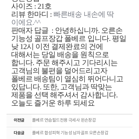
사이즈
:
21
호
리뷰 한마디
:
빠른배송
내손에
딱
이에요
.^^
판매자 답글
:
안녕하십니까
.
오른손
기능성 골프장갑
폴베르
입니다
.
평일
낮
12
시 이전 결제완료의 건에
대해서는 당일 배송을 원칙으로
합니다
.
주문 해주시고 기다리시는
고객님의 불편을 덜어드리고자
폴베르
배송팀이 열심히 뛰어다니고
있답니다
.
또한
,
고객님과
딱맞는
제품을 선택
해주셔서
감사합니다
.
오늘도 즐거운 하루 되세요
이전글
폴베르 연습필드전용 극세사 왼손장갑
다음글
폴베르 합성피혁 기능성 남자골프 오른손장갑