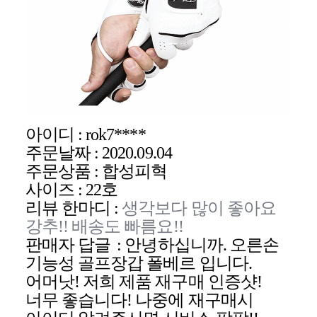
아이디
: rok7****
주문날짜
:
2020.09.04
주문상품
:
합성피혁
사이즈
:
22
호
리뷰 한마디
:
생각보다 많이 좋아요
강추
!!
배송도
빠름요
!!
판매자 답글
:
안녕하십니까
.
오른손
기능성 골프장갑
폴베르
입니다
.
어머낫
!
저희 제품 재구매 인증샷
!
너무 좋습니다
!
나중에 재구매시