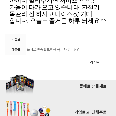
아이디 알려주시면 서비스 팍팍
!!
가을이 다가 오고 있습니다
.
환절기
목관리
잘 하시고
나이스샷
기대
합니다
.
오늘도 즐거운 하루 되세요
^^
이전글
다음글
폴베르 연습필드전용 극세사 왼손장갑
리스트
폴베르 선물세트
기업로고 ·단체주문